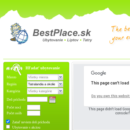
Hľadať ubytovanie
Miesto
This page can't load
Región
Kategória
Oops! Somet
Do you own this websit
Deň príchodu
Počet nocí
This page didn't load Goog
Počet osôb
console f
Zatiaľ neviem deň príchodu
Ubytovanie s akciou