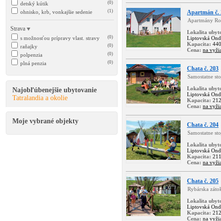
(0)
detský kútik
(1)
ohnisko, krb, vonkajšie sedenie
Apartmán č. 
Apartmány Rom
Strava
Lokalita ubyt
(0)
s možnosťou prípravy vlast. stravy
Liptovská Ond
Kapacita:
44
(0)
raňajky
Cena:
na vyži
(0)
polpenzia
(0)
plná penzia
Chata č. 203
Samostatne st
Lokalita ubyt
Najobľúbenejšie ubytovanie
Liptovská Ond
Tatralandia a okolie
Kapacita:
21
Cena:
na vyži
Moje vybrané objekty
Chata č. 204
Samostatne sto
Lokalita ubyt
Liptovská Ond
Kapacita:
21
Cena:
na vyži
Chata č. 205
Rybárska záto
Lokalita ubyt
Liptovská Ond
Kapacita:
21
Cena:
na vyži