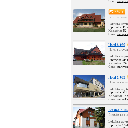
Cena:
na vyži
Penzión sa na
Lokalita ubyt
Liptovský Trn
Kapacita:
52
Cena:
na vyži
Hotel č. 080
Hotel a dreve
Lokalita ubyt
Liptovská Siel
Kapacita:
74
Cena:
na vyži
Hotel č. 083
Hotel sa nach
Lokalita ubyt
Liptovský Mik
Kapacita:
15
Cena:
na vyži
Penzión č. 00
Penzión na ok
Lokalita ubyt
Liptovská Ond