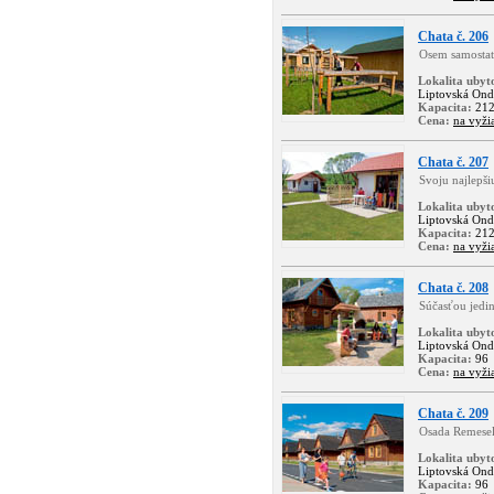
Chata č. 206
Osem samostat
Lokalita ubyt
Liptovská Ond
Kapacita:
21
Cena:
na vyži
Chata č. 207
Svoju najlepš
Lokalita ubyt
Liptovská Ond
Kapacita:
21
Cena:
na vyži
Chata č. 208
Súčasťou jed
Lokalita ubyt
Liptovská Ond
Kapacita:
96
Cena:
na vyži
Chata č. 209
Osada Remesel
Lokalita ubyt
Liptovská Ond
Kapacita:
96