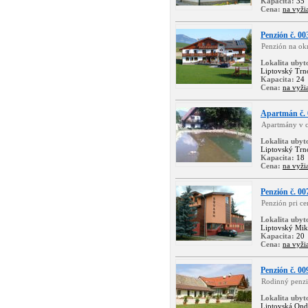
Kapacita:
35
Cena:
na vyži
Penzión č. 00
Penzión na okr
Lokalita ubyt
Liptovský Trn
Kapacita:
24
Cena:
na vyži
Apartmán č. 
Apartmány v c
Lokalita ubyt
Liptovský Trn
Kapacita:
18
Cena:
na vyži
Penzión č. 00
Penzión pri ce
Lokalita ubyt
Liptovský Mik
Kapacita:
20
Cena:
na vyži
Penzión č. 00
Rodinný penzi
Lokalita ubyt
Liptovská Ond