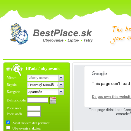
Hľadať ubytovanie
Miesto
This page can't load
Región
Kategória
Oops! Somet
Do you own this websit
Deň príchodu
Počet nocí
This page didn't load Goog
Počet osôb
console f
Zatiaľ neviem deň príchodu
Ubytovanie s akciou