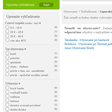
Upresnite vyhľadávanie
Ubytovanie
Vyhľadávanie
Liptovský
Upresnite vyhľadávanie
Žial, nenašli sa žiadne objekty vyhovujú
Cenové rozpätie
(
osoba / noc
)
(0)
0 € - 10 €
Nenašli ste ubytovanie?
Zadajt
(1)
10 € - 20 €
odporučíme
objekty s najlepšími
(0)
20 € - 40 €
Tatralandia - Ubytovanie pri bazénoch
(0)
viac ako 40 €
Bešeňová - Ubytovanie pri Thermal par
Jasna Ubytovanie Hotely
Typ ubytovania
(1)
hotel
(0)
penzión
(0)
apartmán
(0)
chata – chalupa
(0)
privát s vlast. soc. zariadením
privát – spoločné sociálne zariad.
Vybavenie
(0)
krytý bazén
(0)
vonkajší bazén
(0)
wellness
(0)
internet
(1)
domáce zvieratá povolené
(0)
detské ihrisko