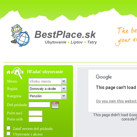
Hľadať ubytovanie
Miesto
This page can't load
Región
Kategória
Oops! Somet
Do you own this websit
Deň príchodu
Počet nocí
This page didn't load Goog
Počet osôb
console f
Zatiaľ neviem deň príchodu
Ubytovanie s akciou