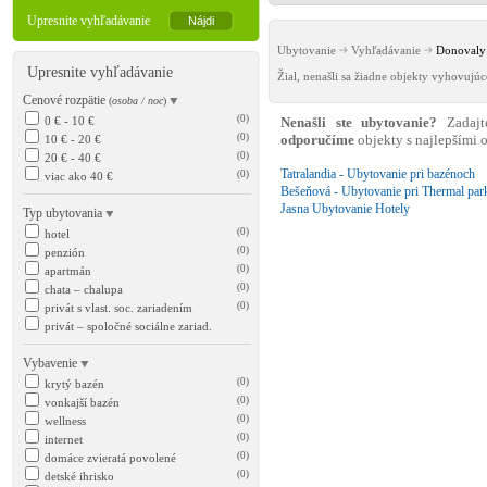
Upresnite vyhľadávanie
Ubytovanie
Vyhľadávanie
Donovaly 
Upresnite vyhľadávanie
Žial, nenašli sa žiadne objekty vyhovujú
Cenové rozpätie
(
osoba / noc
)
(0)
0 € - 10 €
Nenašli ste ubytovanie?
Zadajt
(0)
10 € - 20 €
odporučíme
objekty s najlepšími
(0)
20 € - 40 €
Tatralandia - Ubytovanie pri bazénoch
(0)
viac ako 40 €
Bešeňová - Ubytovanie pri Thermal par
Jasna Ubytovanie Hotely
Typ ubytovania
(0)
hotel
(0)
penzión
(0)
apartmán
(0)
chata – chalupa
(0)
privát s vlast. soc. zariadením
privát – spoločné sociálne zariad.
Vybavenie
(0)
krytý bazén
(0)
vonkajší bazén
(0)
wellness
(0)
internet
(0)
domáce zvieratá povolené
(0)
detské ihrisko