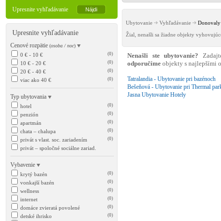
Upresnite vyhľadávanie
Ubytovanie
Vyhľadávanie
Donovaly 
Upresnite vyhľadávanie
Žial, nenašli sa žiadne objekty vyhovujú
Cenové rozpätie
(
osoba / noc
)
(0)
0 € - 10 €
Nenašli ste ubytovanie?
Zadajt
(0)
10 € - 20 €
odporučíme
objekty s najlepšími
(0)
20 € - 40 €
Tatralandia - Ubytovanie pri bazénoch
(0)
viac ako 40 €
Bešeňová - Ubytovanie pri Thermal par
Jasna Ubytovanie Hotely
Typ ubytovania
(0)
hotel
(0)
penzión
(0)
apartmán
(0)
chata – chalupa
(0)
privát s vlast. soc. zariadením
privát – spoločné sociálne zariad.
Vybavenie
(0)
krytý bazén
(0)
vonkajší bazén
(0)
wellness
(0)
internet
(0)
domáce zvieratá povolené
(0)
detské ihrisko