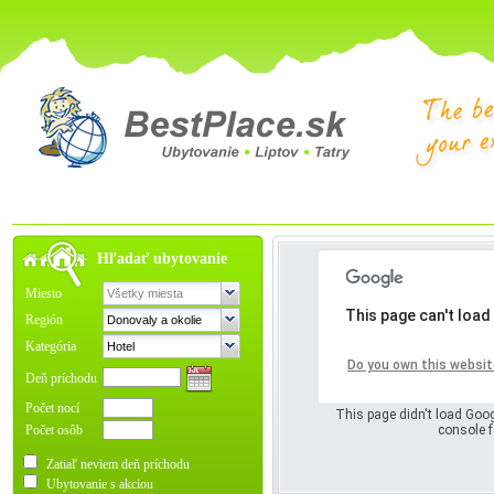
Hľadať ubytovanie
Miesto
This page can't load
Región
Kategória
Oops! Somet
Do you own this websit
Deň príchodu
Počet nocí
This page didn't load Goog
Počet osôb
console f
Zatiaľ neviem deň príchodu
Ubytovanie s akciou