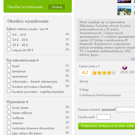
Określice wyszukiwanie
Określice wyszukiwanie
Hotel znajduje się w Liptowskim
Mikulaszu. Gościom oferuje 6 pokoi
Zakres cenowy
(
osoba / noc
)
jednoosobowych i 45 pokoi
dwuosobowych, 5 klasycznych
(0)
0 € - 10 €
apartamentów i 2 rodzinne apartamenty
(1)
10 € - 20 €
razem 122 łóżka z możliwością 49
dostawek. Komfortowo wyposażone
(0)
20 € - 40 €
pokoje posiadają własne zaplecze socjal
(0)
więcej niż 40 €
TV z kanałem multimedialnym, SAT,
telefon, łącze…
wi
Typ zakwaterowania
(1)
hotel
Łączna ocena z 3
,
(0)
pensjonat
4.2
28.02.201
(0)
apartament
(0)
Sprzęt
schronisko - domek rekreacyjny
(0)
kwatera prywatna z łazienką
Usługi
kwatera prywatna - wspólna łazienka
Lokalizacja hotela/pensjonatu
Wyposażenie
(0)
kryty basen
Zmiana terminu:
przyjazd
(0)
basen odkryty
Liczba osób
(0)
wellness
(0)
internet
(1)
zwierzęta domowe dozwolone
(0)
plac zabaw dla dzieci