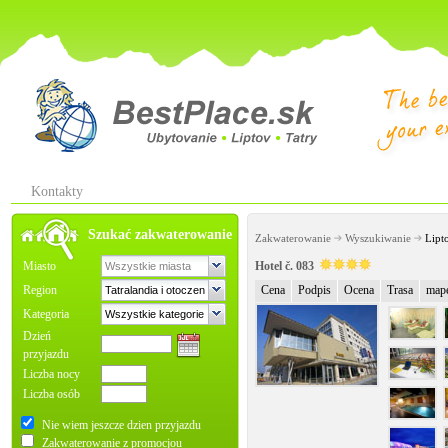
Kontakty
Szukać zakwaterowanie
Zakwaterowanie
Wyszukiwanie
Lipt
Miasto
Hotel č. 083
Region
Cena
Podpis
Ocena
Trasa
map
Kategoria
Dzień
przyjazdu
Liczba nocy
Liczba osób
Nie wiem jeszcze dzien przyjazdu
Zakwaterowanie z promocjou