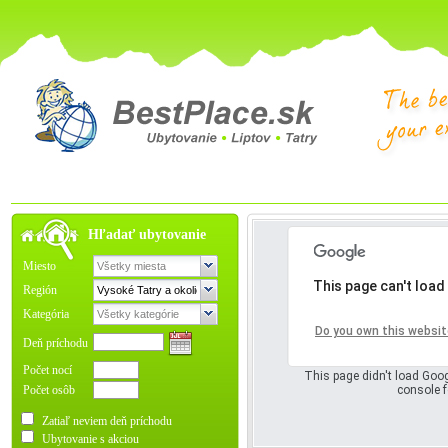
Hľadať ubytovanie
Miesto
This page can't load
Región
Kategória
Oops! Somet
Do you own this websit
Deň príchodu
Počet nocí
This page didn't load Goog
Počet osôb
console f
Zatiaľ neviem deň príchodu
Ubytovanie s akciou