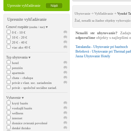
Upresnite vyhľadávanie
Ubytovanie
Vyhľadávanie
Vysoké Ta
Upresnite vyhľadávanie
Žial, nenašli sa žiadne objekty vyhovujú
Cenové rozpätie
(
osoba / noc
)
(0)
0 € - 10 €
Nenašli ste ubytovanie?
Zadajt
(0)
10 € - 20 €
odporučíme
objekty s najlepšími
(0)
20 € - 40 €
Tatralandia - Ubytovanie pri bazénoch
(0)
viac ako 40 €
Bešeňová - Ubytovanie pri Thermal par
Jasna Ubytovanie Hotely
Typ ubytovania
(0)
hotel
(0)
penzión
(0)
apartmán
(0)
chata – chalupa
(0)
privát s vlast. soc. zariadením
privát – spoločné sociálne zariad.
Vybavenie
(0)
krytý bazén
(0)
vonkajší bazén
(0)
wellness
(0)
internet
(0)
domáce zvieratá povolené
(0)
detské ihrisko