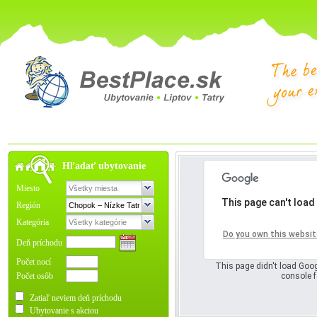
Hľadať ubytovanie
Miesto
This page can't load
Región
Kategória
Oops! Somet
Do you own this websit
Deň príchodu
Počet nocí
This page didn't load Goog
Počet osôb
console f
Zatiaľ neviem deň príchodu
Ubytovanie s akciou