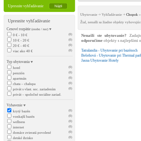
Upresnite vyhľadávanie
Ubytovanie
Vyhľadávanie
Chopok – 
Upresnite vyhľadávanie
Žial, nenašli sa žiadne objekty vyhovujú
Cenové rozpätie
(
osoba / noc
)
(0)
0 € - 10 €
Nenašli ste ubytovanie?
Zadajt
(0)
10 € - 20 €
odporučíme
objekty s najlepšími
(0)
20 € - 40 €
Tatralandia - Ubytovanie pri bazénoch
(0)
viac ako 40 €
Bešeňová - Ubytovanie pri Thermal par
Jasna Ubytovanie Hotely
Typ ubytovania
(0)
hotel
(0)
penzión
(0)
apartmán
(0)
chata – chalupa
(0)
privát s vlast. soc. zariadením
privát – spoločné sociálne zariad.
Vybavenie
(0)
krytý bazén
(0)
vonkajší bazén
(0)
wellness
(0)
internet
(0)
domáce zvieratá povolené
(0)
detské ihrisko